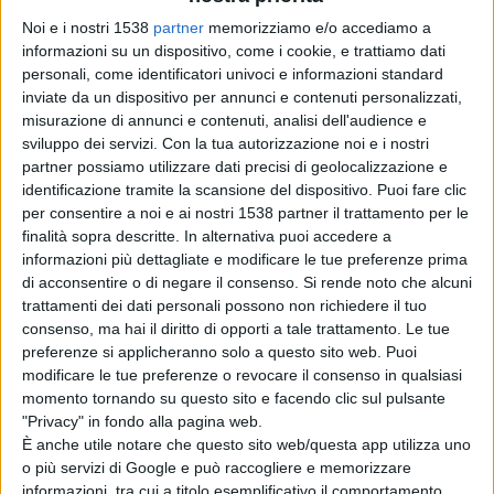
Due colonnine, ciascuna con
Noi e i nostri 1538
partner
memorizziamo e/o accediamo a
due prese di ricarica, sono
informazioni su un dispositivo, come i cookie, e trattiamo dati
state installate in piazza Aldo
personali, come identificatori univoci e informazioni standard
inviate da un dispositivo per annunci e contenuti personalizzati,
Moro di fronte alla sede
misurazione di annunci e contenuti, analisi dell'audience e
comunale e due al polo
sviluppo dei servizi.
Con la tua autorizzazione noi e i nostri
partner possiamo utilizzare dati precisi di geolocalizzazione e
culturale Artémisia a
identificazione tramite la scansione del dispositivo. Puoi fare clic
per consentire a noi e ai nostri 1538 partner il trattamento per le
Tassignano. Altri sei punti di
finalità sopra descritte. In alternativa puoi accedere a
ricarica sono stati installati
informazioni più dettagliate e modificare le tue preferenze prima
di acconsentire o di negare il consenso.
Si rende noto che alcuni
alle scuole secondarie di
trattamenti dei dati personali possono non richiedere il tuo
primo grado di Capannori,
consenso, ma hai il diritto di opporti a tale trattamento. Le tue
preferenze si applicheranno solo a questo sito web. Puoi
Camigliano e San Leonardo in
modificare le tue preferenze o revocare il consenso in qualsiasi
Treponzio (due per ciascuna scuola).
momento tornando su questo sito e facendo clic sul pulsante
"Privacy" in fondo alla pagina web.
“Fare il pieno” al proprio mezzo a due ruote è gratuito,
È anche utile notare che questo sito web/questa app utilizza uno
basta fornirsi di una tesserina magnetica, in
o più servizi di Google e può raccogliere e memorizzare
informazioni, tra cui a titolo esemplificativo il comportamento