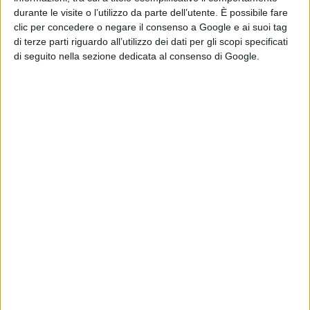
distribuzione all'Urp del Comune in piazza Aldo Moro,
durante le visite o l’utilizzo da parte dell’utente. È possibile fare
sulla quale vengono inserite una serie di ricariche
clic per concedere o negare il consenso a Google e ai suoi tag
di terze parti riguardo all’utilizzo dei dati per gli scopi specificati
gratuite per un determinato periodo di tempo in modo
di seguito nella sezione dedicata al consenso di Google.
da poter anche monitorare l'utilizzo delle bici elettriche
sul territorio.
“Con l'acquisto delle biciclette elettriche ad uso del
personale comunale
- spiega l'assessore all'ambiente,
Matteo Francesconi –
vogliamo proseguire nell'intento
di rendere il parco mezzi del Comune sempre più
ecologico. Nello stesso tempo intendiamo incentivare
l'utilizzo di mezzi a due ruote elettrici, quindi non
inquinanti, da parte dei cittadini a tutela della qualità
dell'aria. Fortunatamente grazie anche a costi di