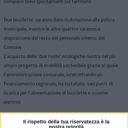
compiere brevi spostamenti sul territorio.
Due biciclette saranno date in dotazione alla polizia
municipale, mentre le altre quattro saranno a
disposizione del resto del personale interno del
Comune.
L'acquisto delle 'due ruote' ecologiche rientra nel più
ampio progetto di mobilità sostenibile grazie al quale
l'amministrazione comunale, intercettando un
finanziamento regionale, ha installato vari punti di
ricarica per l'alimentazione di biciclette e scooter
elettrici.
Il rispetto della tua riservatezza è la
nostra priorità