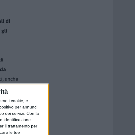
li di
gli
di
 da
i, anche
il quale
ità
 ad una
ome i cookie, e
ervito a
spositivo per annunci
o dei servizi.
Con la
n
e identificazione
er il trattamento per
icare le tue