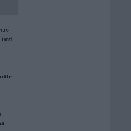
ntro
 tanti
rdite
a
di