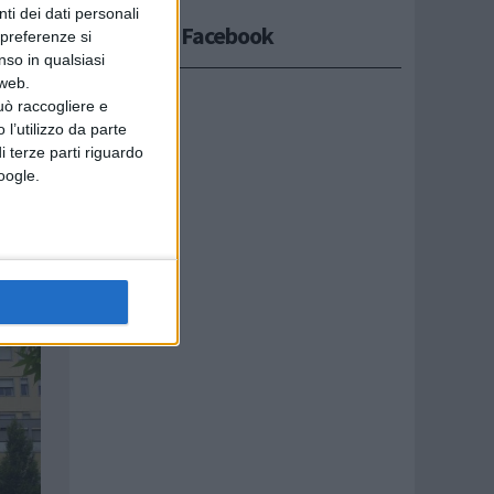
ti dei dati personali
Seguici su Facebook
 preferenze si
nso in qualsiasi
 web.
uò raccogliere e
 l’utilizzo da parte
i terze parti riguardo
Google.