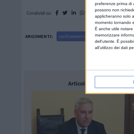
preferenze prima di 
possono non richieder
Condividi su:
applicheranno solo a
momento tornando su 
È anche utile notare
memorizzare informazi
ARGOMENTI:
confcommercio
dell’utente. È possib
all’utilizzo dei dati 
Articolo successivo