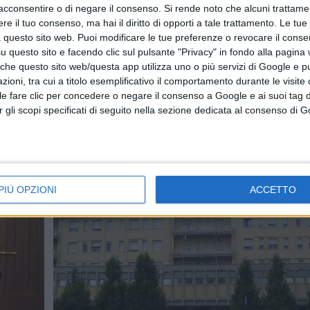
acconsentire o di negare il consenso.
Si rende noto che alcuni trattamen
e il tuo consenso, ma hai il diritto di opporti a tale trattamento. Le tue
 questo sito web. Puoi modificare le tue preferenze o revocare il conse
questo sito e facendo clic sul pulsante "Privacy" in fondo alla pagina
 che questo sito web/questa app utilizza uno o più servizi di Google e p
oni, tra cui a titolo esemplificativo il comportamento durante le visite o
ile fare clic per concedere o negare il consenso a Google e ai suoi tag d
per gli scopi specificati di seguito nella sezione dedicata al consenso di 
PIÙ OPZIONI
ACCETTO
Articolo precedente