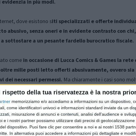
i evidenzia in più modi.
nternet, dove esistono s
iti specializzati e offerte individua
to abusivo, senza oneri e in evidente contrasto con chi, 
e a sottostare a un pesante fardello burocratico fiscale.
lato come
in occasione di Lucca Comics & Games la rete 
oltre mille posti letto offerti abusivamente, ovvero sia
vi dei necessari permessi.
Ma chiaramente i casi sono molt
 provincia. L’incontro di lunedì scorso a Palazzo Sani, durante 
l rispetto della tua riservatezza è la nostra prior
 di un settore che si trova costretto ogni giorno a far fronte
artner
memorizziamo e/o accediamo a informazioni su un dispositivo, c
di ostacoli, e quella del “sommerso”, spesso invece libera, è s
ali, come identificatori univoci e informazioni standard inviate da un di
zzati, misurazione di annunci e contenuti, analisi dell'audience e svilupp
ione e sinergia fra Confcommercio e le forze dell’ordine, co
i e i nostri partner possiamo utilizzare dati precisi di geolocalizzazione 
abusivismo.
del dispositivo. Puoi fare clic per consentire a noi e ai nostri 1538 partn
critte. In alternativa puoi accedere a informazioni più dettagliate e modif