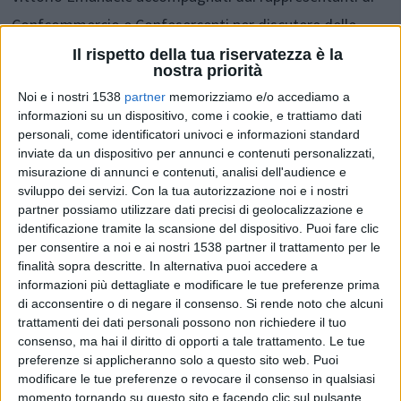
Confcommercio e Confesercenti per discutere delle
problematiche createsi con l’inizio dei lavori di
Il rispetto della tua riservatezza è la
nostra priorità
riqualificazione nell’area di Piazzale Verdi.
Noi e i nostri 1538
partner
memorizziamo e/o accediamo a
informazioni su un dispositivo, come i cookie, e trattiamo dati
personali, come identificatori univoci e informazioni standard
Sono state discusse le modifiche e le relative criticità
inviate da un dispositivo per annunci e contenuti personalizzati,
legate allo spostamento del terminal bus del trasporto
misurazione di annunci e contenuti, analisi dell'audience e
sviluppo dei servizi.
Con la tua autorizzazione noi e i nostri
pubblico da Piazzale Verdi a Piazzale Boccherini, con la
partner possiamo utilizzare dati precisi di geolocalizzazione e
conseguente perdita degli stalli di sosta a pagamento.
identificazione tramite la scansione del dispositivo. Puoi fare clic
per consentire a noi e ai nostri 1538 partner il trattamento per le
All’ordine del giorno anche lo spostamento del terminal
finalità sopra descritte. In alternativa puoi accedere a
dei bus turistici, dal prossimo 7 ottobre, al Parcheggio
informazioni più dettagliate e modificare le tue preferenze prima
di acconsentire o di negare il consenso.
Si rende noto che alcuni
Palatucci.
trattamenti dei dati personali possono non richiedere il tuo
consenso, ma hai il diritto di opporti a tale trattamento. Le tue
preferenze si applicheranno solo a questo sito web. Puoi
Tutti i soggetti coinvolti si sono confrontati in modo
modificare le tue preferenze o revocare il consenso in qualsiasi
costruttivo.
momento tornando su questo sito e facendo clic sul pulsante