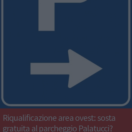
Riqualificazione area ovest: sosta
gratuita al parcheggio Palatucci?