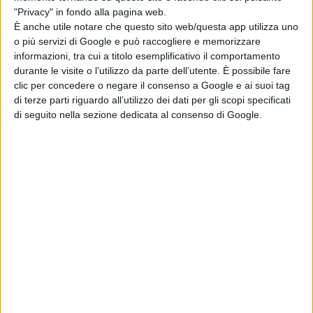
"Privacy" in fondo alla pagina web.
È anche utile notare che questo sito web/questa app utilizza uno
È stata concordata l’istituzione di un tavolo di lavoro
o più servizi di Google e può raccogliere e memorizzare
informazioni, tra cui a titolo esemplificativo il comportamento
periodico per monitorare l’evolversi della situazione
durante le visite o l’utilizzo da parte dell’utente. È possibile fare
durante il procedere dei lavori. Il prossimo
clic per concedere o negare il consenso a Google e ai suoi tag
di terze parti riguardo all’utilizzo dei dati per gli scopi specificati
appuntamento è già fissato immediatamente dopo la
di seguito nella sezione dedicata al consenso di Google.
conclusione di Lucca Comics&Games.
L’Amministrazione sta valutando
la sosta gratuita al
parcheggio Palatucc
i, nell’ottica di incrementarne
l’utilizzo, per tutta la durata dei lavori (ad esclusione del
periodo della manifestazione Lucca Comics&Games).
Per questo sarà potenziata la segnaletica stradale di
accesso al parcheggio sin dall’uscita dell’autostrada sul
Viale Europa e quella dell’approdo in centro storico dal
parcheggio stesso. Allo studio anche la possibilità di