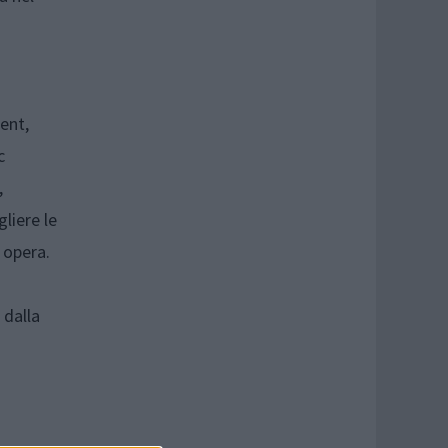
ent,
c
,
liere le
 opera.
 dalla