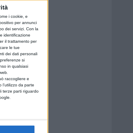
ità
ome i cookie, e
spositivo per annunci
o dei servizi.
Con la
e identificazione
er il trattamento per
icare le tue
ti dei dati personali
 preferenze si
nso in qualsiasi
 web.
uò raccogliere e
 l’utilizzo da parte
i terze parti riguardo
Google.
of