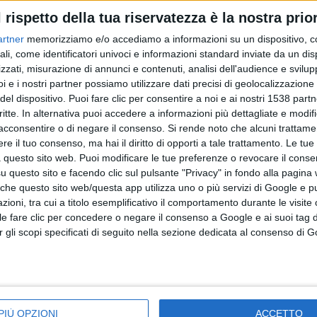
l rispetto della tua riservatezza è la nostra prior
artner
memorizziamo e/o accediamo a informazioni su un dispositivo, c
ali, come identificatori univoci e informazioni standard inviate da un di
zzati, misurazione di annunci e contenuti, analisi dell'audience e svilupp
i e i nostri partner possiamo utilizzare dati precisi di geolocalizzazione 
del dispositivo. Puoi fare clic per consentire a noi e ai nostri 1538 partn
critte. In alternativa puoi accedere a informazioni più dettagliate e modif
Articolo precedente
acconsentire o di negare il consenso.
Si rende noto che alcuni trattamen
e il tuo consenso, ma hai il diritto di opporti a tale trattamento. Le tue
 questo sito web. Puoi modificare le tue preferenze o revocare il conse
questo sito e facendo clic sul pulsante "Privacy" in fondo alla pagina
 che questo sito web/questa app utilizza uno o più servizi di Google e p
oni, tra cui a titolo esemplificativo il comportamento durante le visite o
ile fare clic per concedere o negare il consenso a Google e ai suoi tag d
per gli scopi specificati di seguito nella sezione dedicata al consenso di 
Una delegazione del Bartók Béla Institute 
Music in visita al Teatro del Giglio
PIÙ OPZIONI
ACCETTO