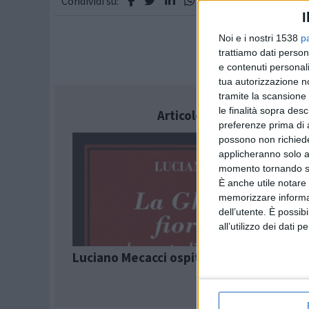
Condividi su:
I
Noi e i nostri 1538
p
trattiamo dati person
e contenuti personali
tua autorizzazione no
tramite la scansione 
le finalità sopra des
Articolo successivo
preferenze prima di 
possono non richieder
applicheranno solo a
momento tornando su 
È anche utile notare
memorizzare informazi
dell’utente. È possib
all’utilizzo dei dati 
Luciano Mecacci ospite a LuccAutori