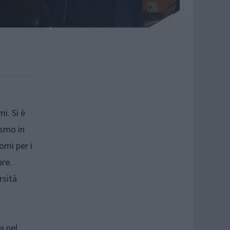
i. Si è
ismo in
omi per i
are.
rsità
a nel