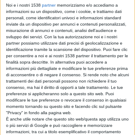
Paolinelli a cura della Scuola di Moda Liliana Del Canto,
Noi e i nostri 1538
partner
memorizziamo e/o accediamo a
Birbante, Valè Abbigliamento, Evos Parrucchieri Sonia e
informazioni su un dispositivo, come i cookie, e trattiamo dati
personali, come identificatori univoci e informazioni standard
Beauty Center Incanto), dalla banda spettacolo “La
inviate da un dispositivo per annunci e contenuti personalizzati,
Campagnola” ai pony del Centro Ippico Marilla, fino alle
misurazione di annunci e contenuti, analisi dell'audience e
sviluppo dei servizi.
Con la tua autorizzazione noi e i nostri
esibizioni canore e musicali di Area Live 23. Ma anche
partner possiamo utilizzare dati precisi di geolocalizzazione e
quest’anno sarà lo sport il grande protagonista con le
identificazione tramite la scansione del dispositivo. Puoi fare clic
per consentire a noi e ai nostri 1538 partner il trattamento per le
società sportive del comune che predisporranno spazi
finalità sopra descritte. In alternativa puoi accedere a
per dimostrazioni ed informazioni: ci sarà infatti la
informazioni più dettagliate e modificare le tue preferenze prima
di acconsentire o di negare il consenso.
Si rende noto che alcuni
palestra Auser Club in piazza Aldo Moro con esibizioni di
trattamenti dei dati personali possono non richiedere il tuo
zumba, kick boxing e karate, poi in piazza della Chiesa il
consenso, ma hai il diritto di opporti a tale trattamento. Le tue
preferenze si applicheranno solo a questo sito web. Puoi
basket ed il volley con la Polisportiva Capannori ed il
modificare le tue preferenze o revocare il consenso in qualsiasi
pattinaggio free style con la Lucca Roller Club, in piazza
momento tornando su questo sito e facendo clic sul pulsante
"Privacy" in fondo alla pagina web.
Landucci il tiro con l’arco con gli arcieri della Real Villa di
È anche utile notare che questo sito web/questa app utilizza uno
Marlia ed il tennis con il Dodo Club. Infine in via Paolinelli
o più servizi di Google e può raccogliere e memorizzare
informazioni, tra cui a titolo esemplificativo il comportamento