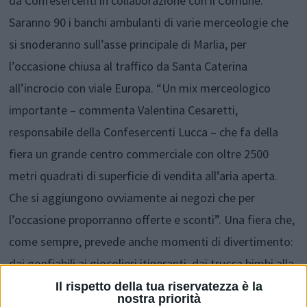
da Confesercenti in collaborazione con il Comune.
Saranno 90 i banchi ambulanti di varie merceologie che
si snoderanno sull’asse principale di Marlia, per
l’occasione chiusa al traffico da Santa Caterina
all’incrocio con viale Europa. “Un mix merceologico
importante – commenta Valentina Cesaretti,
responsabile della Confesercenti Lucca – che fa della
fiera un grande centro commerciale con oltre 2500
metri quadrati di superficie di vendita all’aria aperta.
Che si aggiungono ovviamente ai negozi che per
l’occasione proporranno offerte e sconti”. Una fiera che,
come sempre, prevede anche momenti di divertimento:
dai gonfiabili ai giocolieri itineranti, dai trucca bimbi alla
sfilata di moda (questa in programma alle 16,30 in via
Il rispetto della tua riservatezza è la
nostra priorità