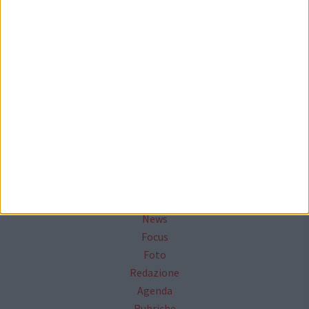
Seguici su Facebook
Mappa del sito
News
Focus
Foto
Redazione
Agenda
Rubriche