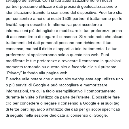
sviluppo dei servizi.
Con la tua autorizzazione noi e i nostri
partner possiamo utilizzare dati precisi di geolocalizzazione e
Nottoli, classe '78, indeciso tra fare il professore di
identificazione tramite la scansione del dispositivo. Puoi fare clic
per consentire a noi e ai nostri 1538 partner il trattamento per le
scienze e il musicista, risolve il problema e fa entrambe
finalità sopra descritte. In alternativa puoi accedere a
informazioni più dettagliate e modificare le tue preferenze prima
le cose, compiendo esperimenti di chimica in sala prove
di acconsentire o di negare il consenso.
Si rende noto che alcuni
e suonando la beute nel laboratorio scientifico. Da
trattamenti dei dati personali possono non richiedere il tuo
consenso, ma hai il diritto di opporti a tale trattamento. Le tue
solista pubblica 'Ritagli di tempo' (2012) e
preferenze si applicheranno solo a questo sito web. Puoi
'Parafango' (2015), due pennellate ben definite in un
modificare le tue preferenze o revocare il consenso in qualsiasi
momento tornando su questo sito e facendo clic sul pulsante
percorso artistico dai colori accesi e vivaci.
"Privacy" in fondo alla pagina web.
È anche utile notare che questo sito web/questa app utilizza uno
o più servizi di Google e può raccogliere e memorizzare
Condividi su:
informazioni, tra cui a titolo esemplificativo il comportamento
durante le visite o l’utilizzo da parte dell’utente. È possibile fare
clic per concedere o negare il consenso a Google e ai suoi tag
di terze parti riguardo all’utilizzo dei dati per gli scopi specificati
ARGOMENTI:
lucca
Stefano Nottoli
di seguito nella sezione dedicata al consenso di Google.
non voglio essere normale
LuccaLibri