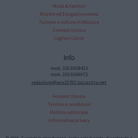
Moda & Fashion
Ricette ed Enogastronomia
Turismo e cultura in Abruzzo
Cronaca storica
Cagliari Calcio
Info
mob. 320.8428413
mob. 333.6506972
redazione@aea25701.luccacitta.net
Account Utente
Termini e condizioni
Politica editoriale
Informativa privacy
© 2026 - È vietata la riproduzione, anche solo in parte, di contenuto e