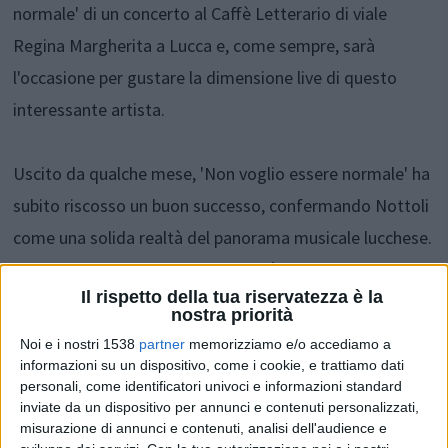
normale' di un concerto al Caffè Letterario di viale
Regina Margherita a Lucca e, come sempre, sarà
l'occasione per gustare la dimensione live di questo
interessante artista.
Uscito da qualche mese, 'Non voglio essere normale' ha
subito riscosso un buon successo, confermando Nottoli
come una solida realtà del panorama musicale lucchese.
L'aver dato alle stampe un disco più 'personale', dove al
Il rispetto della tua riservatezza è la
posto delle storie di altri, parla di sé e della sua storia, e
nostra priorità
una maturazione artistica e musicale, hanno fatto sì che
Noi e i nostri 1538
partner
memorizziamo e/o accediamo a
Nottoli sia stato protagonista di numerosi concerti
informazioni su un dispositivo, come i cookie, e trattiamo dati
personali, come identificatori univoci e informazioni standard
anche al di fuori della Toscana nei mesi estivi,
inviate da un dispositivo per annunci e contenuti personalizzati,
raccogliendo sempre ampi consensi.
misurazione di annunci e contenuti, analisi dell'audience e