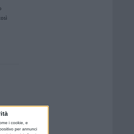
o
così
ità
ome i cookie, e
spositivo per annunci