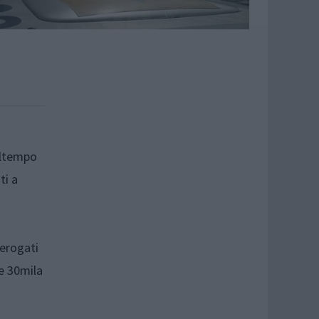
altempo
ti a
 erogati
 e 30mila