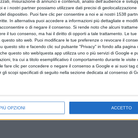
zzati, misurazione di annunci e contenuti, analisi dell'audience e svilupp
i e i nostri partner possiamo utilizzare dati precisi di geolocalizzazione 
del dispositivo. Puoi fare clic per consentire a noi e ai nostri 1538 partn
critte. In alternativa puoi accedere a informazioni più dettagliate e modif
acconsentire o di negare il consenso.
Si rende noto che alcuni trattamen
e il tuo consenso, ma hai il diritto di opporti a tale trattamento. Le tue
 questo sito web. Puoi modificare le tue preferenze o revocare il conse
questo sito e facendo clic sul pulsante "Privacy" in fondo alla pagina
 che questo sito web/questa app utilizza uno o più servizi di Google e p
Ancora possibile candidarsi al progetto
oni, tra cui a titolo esemplificativo il comportamento durante le visite o
ile fare clic per concedere o negare il consenso a Google e ai suoi tag d
#spaziocomune2015
per gli scopi specificati di seguito nella sezione dedicata al consenso di 
PIÙ OPZIONI
ACCETTO