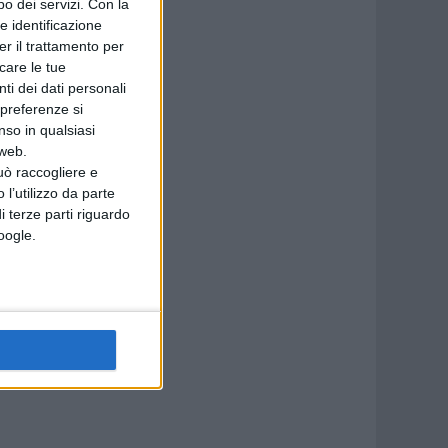
o dei servizi.
Con la
e identificazione
er il trattamento per
icare le tue
ti dei dati personali
 preferenze si
nso in qualsiasi
 web.
uò raccogliere e
 l’utilizzo da parte
i terze parti riguardo
Google.