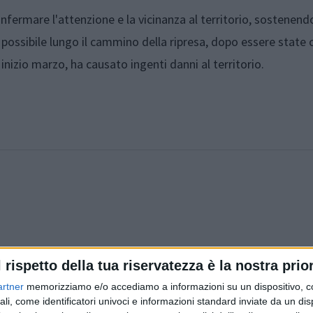
fermare l'attenzione e la vicinanza al territorio, sostenend
e possibile lungo il cammino della ripresa, dopo essere state 
nizio marzo, ha causato ingenti danni al territorio.
l rispetto della tua riservatezza è la nostra prior
artner
memorizziamo e/o accediamo a informazioni su un dispositivo, c
Articolo precedente
ali, come identificatori univoci e informazioni standard inviate da un di