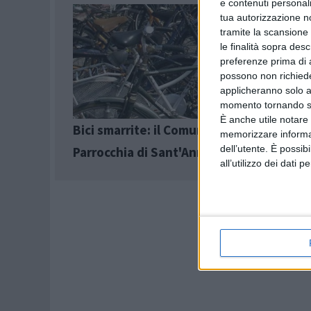
e contenuti personali
tua autorizzazione no
tramite la scansione 
le finalità sopra des
preferenze prima di 
possono non richieder
applicheranno solo a
momento tornando su 
È anche utile notare
Bici smarrite: il Comune ne dona 4 alla
memorizzare informazi
dell’utente. È possib
Parrocchia di Sant'Anna
all’utilizzo dei dati 