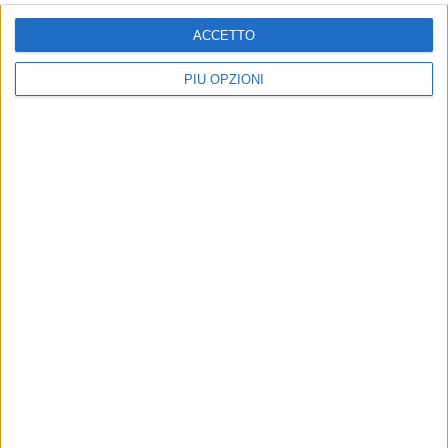
ACCETTO
PIÙ OPZIONI
Offerte di lavoro aggiornate al 20 settembre 2013