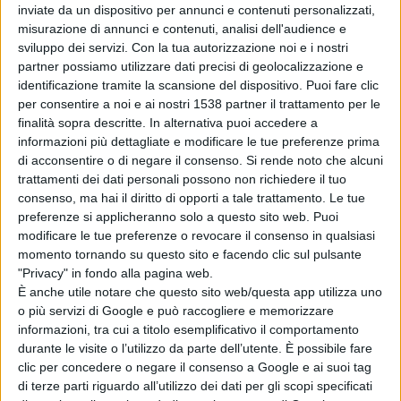
inviate da un dispositivo per annunci e contenuti personalizzati,
Excell e Windows. Conscenza della lingua inglese.
misurazione di annunci e contenuti, analisi dell'audience e
sviluppo dei servizi.
Con la tua autorizzazione noi e i nostri
Patente B, a disposizione auto aziendale
partner possiamo utilizzare dati precisi di geolocalizzazione e
Tipologia di contratto:subordinato
identificazione tramite la scansione del dispositivo. Puoi fare clic
per consentire a noi e ai nostri 1538 partner il trattamento per le
Durata del contratto: tempo indeterminato
finalità sopra descritte. In alternativa puoi accedere a
Orario di Lavoro: full time
informazioni più dettagliate e modificare le tue preferenze prima
di acconsentire o di negare il consenso.
Si rende noto che alcuni
Luogo di lavoro: Prato, Pistoia, Lucca, Pisa, Massa,
trattamenti dei dati personali possono non richiedere il tuo
Livorno
consenso, ma hai il diritto di opporti a tale trattamento. Le tue
preferenze si applicheranno solo a questo sito web. Puoi
Rif IG 83/13
modificare le tue preferenze o revocare il consenso in qualsiasi
momento tornando su questo sito e facendo clic sul pulsante
"Privacy" in fondo alla pagina web.
AGENZIA PER IL LAVORO
È anche utile notare che questo sito web/questa app utilizza uno
Ricerca
o più servizi di Google e può raccogliere e memorizzare
informazioni, tra cui a titolo esemplificativo il comportamento
N.1 ADDETTO AL CONTROLLO DELLA QUALITA'
durante le visite o l’utilizzo da parte dell’utente. È possibile fare
Requisiti: diploma o laurea, esperienza di 2 o 3 anni nella
clic per concedere o negare il consenso a Google e ai suoi tag
di terze parti riguardo all’utilizzo dei dati per gli scopi specificati
mansione, provenienza dal settore metalmeccanico.