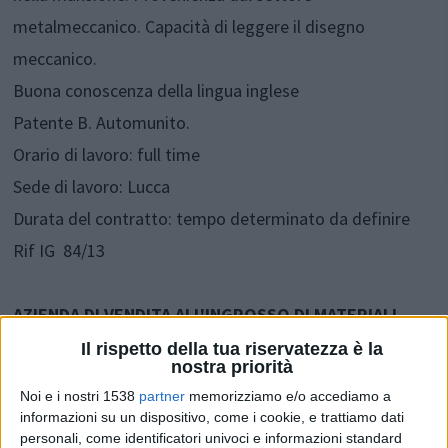
metalmeccanico. Capacità di leggere il disegno
meccanico.
Buona conoscenza della lingua inglese
Patente B. Automunito.
Orario di lavoro: full time
Sede di lavoro: Lucca
Durata del contratto: tempo determinato da definire
Rif IG 84/13
AZIENDA DI VENDITA ALL'INGROSSO DI MATERIALI
ELETTRICI ED ELETTRONICI
Il rispetto della tua riservatezza è la
nostra priorità
Ricerca
Noi e i nostri 1538
partner
memorizziamo e/o accediamo a
N.1 VENDITORE
informazioni su un dispositivo, come i cookie, e trattiamo dati
personali, come identificatori univoci e informazioni standard
Requisiti: perito elettrico o elettronico. Conoscenza di