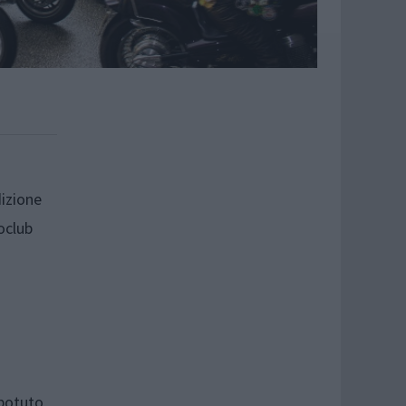
dizione
oclub
 potuto