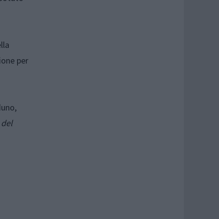
lla
ione per
duno,
 del