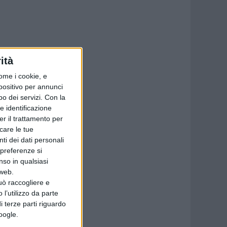
ità
ome i cookie, e
spositivo per annunci
o dei servizi.
Con la
e identificazione
er il trattamento per
icare le tue
ti dei dati personali
 preferenze si
nso in qualsiasi
 web.
uò raccogliere e
 l’utilizzo da parte
i terze parti riguardo
Google.