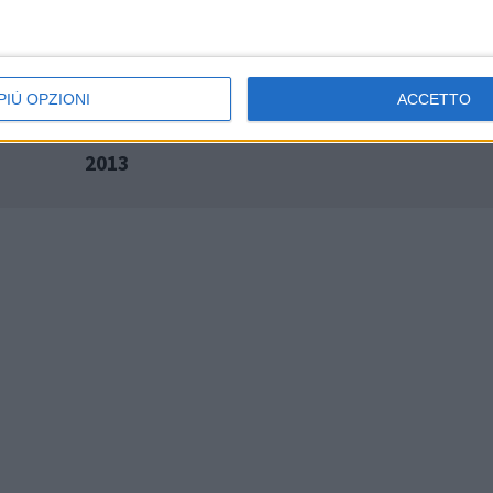
PIÙ OPZIONI
ACCETTO
mbre
Offerte di lavoro aggiornate al 9 novembre
2013