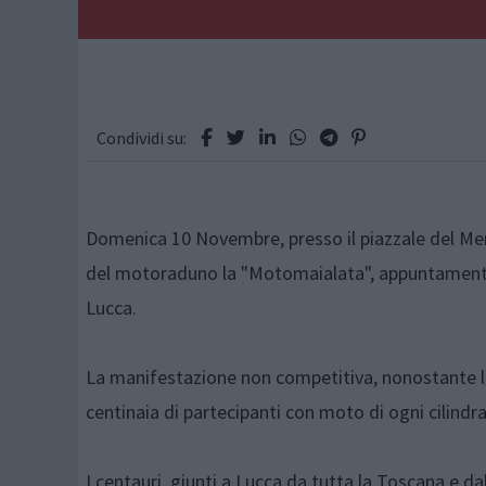
Condividi su:
Domenica 10 Novembre, presso il piazzale del Merc
del motoraduno la "Motomaialata", appuntamento
Lucca.
La manifestazione non competitiva, nonostante le
centinaia di partecipanti con moto di ogni cilindra
I centauri, giunti a Lucca da tutta la Toscana e da