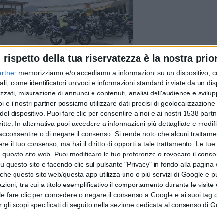
l rispetto della tua riservatezza è la nostra prior
artner
memorizziamo e/o accediamo a informazioni su un dispositivo, c
ali, come identificatori univoci e informazioni standard inviate da un di
zzati, misurazione di annunci e contenuti, analisi dell'audience e svilupp
i e i nostri partner possiamo utilizzare dati precisi di geolocalizzazione 
del dispositivo. Puoi fare clic per consentire a noi e ai nostri 1538 partn
critte. In alternativa puoi accedere a informazioni più dettagliate e modif
acconsentire o di negare il consenso.
Si rende noto che alcuni trattamen
e il tuo consenso, ma hai il diritto di opporti a tale trattamento. Le tue
 questo sito web. Puoi modificare le tue preferenze o revocare il conse
questo sito e facendo clic sul pulsante "Privacy" in fondo alla pagina
Articolo precedente
 che questo sito web/questa app utilizza uno o più servizi di Google e p
oni, tra cui a titolo esemplificativo il comportamento durante le visite o
ile fare clic per concedere o negare il consenso a Google e ai suoi tag d
per gli scopi specificati di seguito nella sezione dedicata al consenso di 