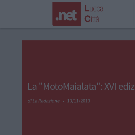
La "MotoMaialata": XVI edi
La Redazione
•
13/11/2013