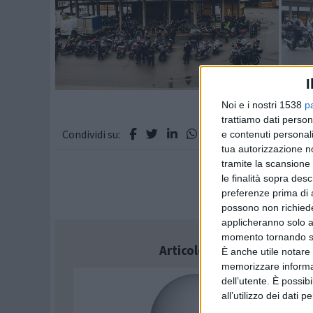
I
Noi e i nostri 1538
p
trattiamo dati person
Condividi su:
e contenuti personali
tua autorizzazione no
tramite la scansione 
le finalità sopra des
preferenze prima di 
possono non richieder
applicheranno solo a
momento tornando su 
Articolo successivo
È anche utile notare
memorizzare informazi
dell’utente. È possib
all’utilizzo dei dati 