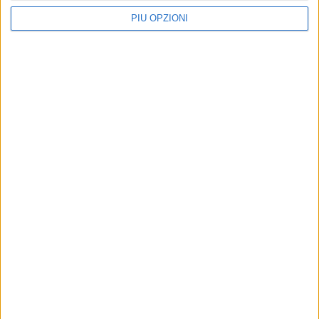
PIÙ OPZIONI
'Seré Memoria' in anteprima nazionale alla
biblioteca popolare di S. Concordio
Articolo precedente