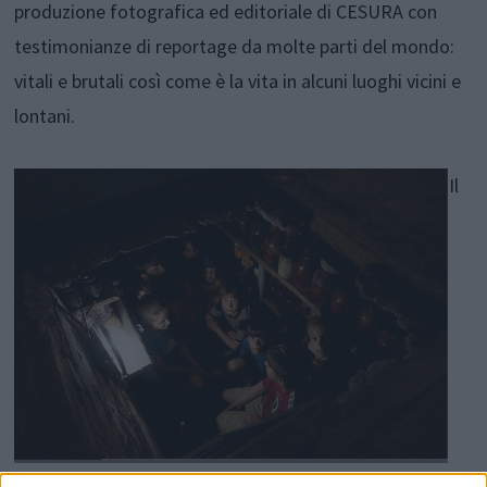
produzione fotografica ed editoriale di CESURA con
testimonianze di reportage da molte parti del mondo:
vitali e brutali così come è la vita in alcuni luoghi vicini e
lontani.
Il
primo appuntamento della nuova stagione di