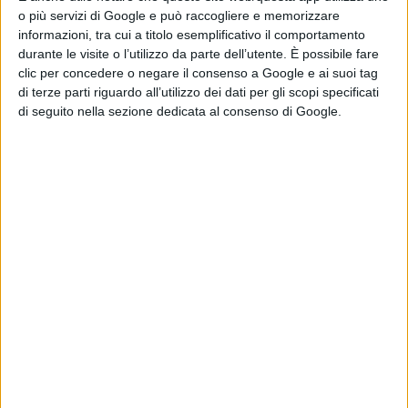
o più servizi di Google e può raccogliere e memorizzare
separazione dei rifugiati
(REFUGEE HOTEL - Gabriele
informazioni, tra cui a titolo esemplificativo il comportamento
Stabile),
del racconto del fiume Po realizzato
durante le visite o l’utilizzo da parte dell’utente. È possibile fare
clic per concedere o negare il consenso a Google e ai suoi tag
affondando nelle sue radici, inverno dopo inverno,
di terze parti riguardo all’utilizzo dei dati per gli scopi specificati
e raccontando il vuoto, l’assenza, il vasto di quel
di seguito nella sezione dedicata al consenso di Google.
luogo
(PO /THE RIVER - Arianna Arcana).
La sezione SELF PUBLISHING è interamente dedicata ai
lavori di
Andy Rocchelli
, tra i fondatori di CESURA
ucciso nel 2014 in Ucraina dove si trovava per
documentare il conflitto.
I lavori che saranno presenti
alla mostra riguardano 4 progetti fotografici di Andy:
KIRGYZSTAN UNCENSORED, SLAVIANSKY SOYOUZ,
UKRAINA REVOLUTION E RUSSIAN INTERIORS.
Queste
opere fanno parte dei prodotti realizzati da Cesura