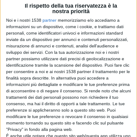
Il rispetto della tua riservatezza è la
esposizioni de LABottega è curato da
Serena Del
nostra priorità
Soldato
, titolare e direttrice artistica dello spazio. La
Noi e i nostri 1538
partner
memorizziamo e/o accediamo a
mostra si concentra su alcuni focus che offriranno uno
informazioni su un dispositivo, come i cookie, e trattiamo dati
personali, come identificatori univoci e informazioni standard
sguardo delle
contraddizioni del nostro vivere
inviate da un dispositivo per annunci e contenuti personalizzati,
contemporaneo
misurazione di annunci e contenuti, analisi dell'audience e
.
sviluppo dei servizi.
Con la tua autorizzazione noi e i nostri
partner possiamo utilizzare dati precisi di geolocalizzazione e
identificazione tramite la scansione del dispositivo. Puoi fare clic
Per la sezione FINE ART, in mostra saranno proposti
per consentire a noi e ai nostri 1538 partner il trattamento per le
scatti di una
metropoli del futuro
come Johannesburg
finalità sopra descritte. In alternativa puoi accedere a
informazioni più dettagliate e modificare le tue preferenze prima
(CONCRETE JUNGLE - Alessandro Sala),
del declino e
di acconsentire o di negare il consenso.
Si rende noto che alcuni
del decadimento della post-industriale Detroit
trattamenti dei dati personali possono non richiedere il tuo
consenso, ma hai il diritto di opporti a tale trattamento. Le tue
(FOUND PHOTOS IN DETROIT - Arianna Arcana e Luca
preferenze si applicheranno solo a questo sito web. Puoi
Santese),
degli scontri e della violenza nelle piazze
modificare le tue preferenze o revocare il consenso in qualsiasi
momento tornando su questo sito e facendo clic sul pulsante
di Atene simbolo dell’Europa in crisi
(ATHENA -
"Privacy" in fondo alla pagina web.
Gabriele Micalizzi),
dei sentimenti di isolamento e
È anche utile notare che questo sito web/questa app utilizza uno