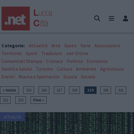
Categorie:
Attualità
Arte
Gusto
Varie
Associazioni
Territorio
Sport
Tradizioni
.net Online
Comunicati Stampa
Cronaca
Politica
Economia
Sanità e Salute
Turismo
Cultura
Ambiente
Agricoltura
Eventi
Musica e Spettacolo
Scuola
Sociale
« Inizio
315
316
317
318
319
320
321
322
323
Fine »
ATTUALITÀ