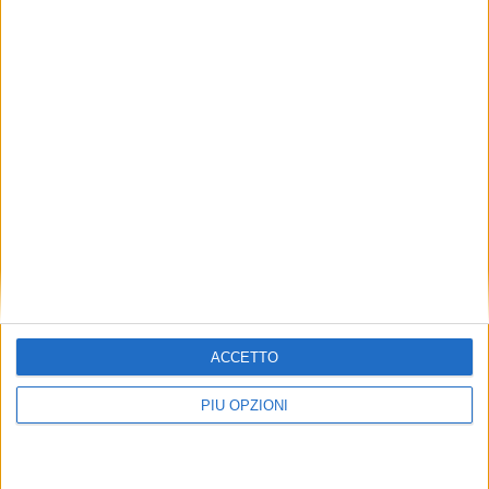
ATTUALITÀ
ACCETTO
PIÙ OPZIONI
Mondiali: atterrati dalla pioggia il 60% dei