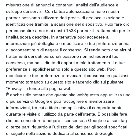
Ilaria Vietina, la direttrice della Caritas, Donatella Turri, il
misurazione di annunci e contenuti, analisi dell'audience e
presidente della cooperativa sociale ‘Odissea’ Valerio
sviluppo dei servizi.
Con la tua autorizzazione noi e i nostri
partner possiamo utilizzare dati precisi di geolocalizzazione e
Bonetti, il presidente della cooperativa sociale
identificazione tramite la scansione del dispositivo. Puoi fare clic
‘L’impronta’ Federico Fambrini e per la Fondazione
per consentire a noi e ai nostri 1538 partner il trattamento per le
finalità sopra descritte. In alternativa puoi accedere a
Volontariato e Partecipazione Marco Bonetti.
informazioni più dettagliate e modificare le tue preferenze prima
di acconsentire o di negare il consenso.
Si rende noto che alcuni
trattamenti dei dati personali possono non richiedere il tuo
Nel corso della riunione è stato stilato il
consenso, ma hai il diritto di opporti a tale trattamento. Le tue
cronoprogramma delle attività che, partendo da
preferenze si applicheranno solo a questo sito web. Puoi
modificare le tue preferenze o revocare il consenso in qualsiasi
un’analisi dei bisogni dei destinatari, prevedono la
momento tornando su questo sito e facendo clic sul pulsante
"Privacy" in fondo alla pagina web.
produzione di materiale informativo, un laboratorio
È anche utile notare che questo sito web/questa app utilizza uno
annuale di italiano, laboratori scolastici di intercultura e
o più servizi di Google e può raccogliere e memorizzare
informazioni, tra cui a titolo esemplificativo il comportamento
mediazione dei conflitti, un corso di lingua araba,
durante le visite o l’utilizzo da parte dell’utente. È possibile fare
laboratori di intercultura e comunicazione Rete G.2, e
clic per concedere o negare il consenso a Google e ai suoi tag
di terze parti riguardo all’utilizzo dei dati per gli scopi specificati
attività di biblioteca interculturale dei ragazzi.
di seguito nella sezione dedicata al consenso di Google.