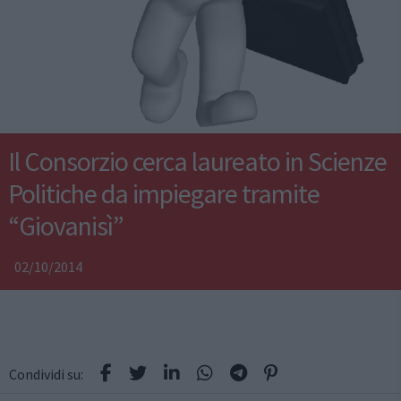
Il Consorzio cerca laureato in Scienze
Politiche da impiegare tramite
“Giovanisì”
02/10/2014
Condividi su: