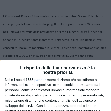
Il Consorzio di Bonifica 1 Toscana Nord cerca un laureato in Scienze Politiche da
impiegare, nelle forme previste dal progetto della Regione Toscana “Giovanisì”,
nell’Ufficio di segreteria della presidenza dell’Ente. Il luogo di lavoro è la sede di
Capannori, in località Santa Margherita. Molto semplici i requisiti richiesti: aver
conseguito una laurea magistrale in Scienze Politiche con una votazione uguale o
superiore ai 105/110 e non avere ancora compiuto il 30esimo anno d’età.
Il rispetto della tua riservatezza è la
Chi è interessato può presentare la propria domanda di
nostra priorità
candidatura in carta libera, corredata da dettagliato
Noi e i nostri 1538
partner
memorizziamo e/o accediamo a
informazioni su un dispositivo, come i cookie, e trattiamo dati
curriculum, alla sede di Capannori del Consorzio: di
personali, come identificatori univoci e informazioni standard
persona (via dello Scatena 4, 55012 Santa Margherita-
inviate da un dispositivo per annunci e contenuti personalizzati,
misurazione di annunci e contenuti, analisi dell'audience e
Capannori), o tramite email a info@cbbientina.it o
sviluppo dei servizi.
Con la tua autorizzazione noi e i nostri
tramite PEC a cbbientina@pec.it.
partner possiamo utilizzare dati precisi di geolocalizzazione e