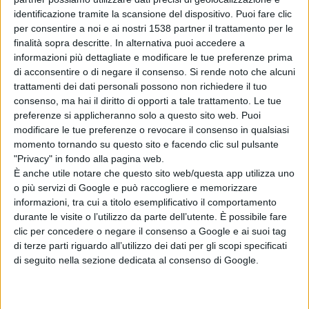
identificazione tramite la scansione del dispositivo. Puoi fare clic
La data di scadenza è il prossimo 15 ottobre.
per consentire a noi e ai nostri 1538 partner il trattamento per le
finalità sopra descritte. In alternativa puoi accedere a
informazioni più dettagliate e modificare le tue preferenze prima
Per ogni ulteriore informazione è attivo (dal lunedì al
di acconsentire o di negare il consenso.
Si rende noto che alcuni
venerdì, dalle ore 8,30 alle ore 12,30) il numero verde
trattamenti dei dati personali possono non richiedere il tuo
consenso, ma hai il diritto di opporti a tale trattamento. Le tue
gratuito 800/999778.
preferenze si applicheranno solo a questo sito web. Puoi
modificare le tue preferenze o revocare il consenso in qualsiasi
momento tornando su questo sito e facendo clic sul pulsante
Condividi su:
"Privacy" in fondo alla pagina web.
È anche utile notare che questo sito web/questa app utilizza uno
o più servizi di Google e può raccogliere e memorizzare
informazioni, tra cui a titolo esemplificativo il comportamento
ARGOMENTI:
Offerte di Lavoro
durante le visite o l’utilizzo da parte dell’utente. È possibile fare
clic per concedere o negare il consenso a Google e ai suoi tag
di terze parti riguardo all’utilizzo dei dati per gli scopi specificati
di seguito nella sezione dedicata al consenso di Google.