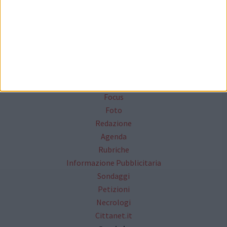
Seguici su Facebook
Mappa del sito
News
Focus
Foto
Redazione
Agenda
Rubriche
Informazione Pubblicitaria
Sondaggi
Petizioni
Necrologi
Cittanet.it