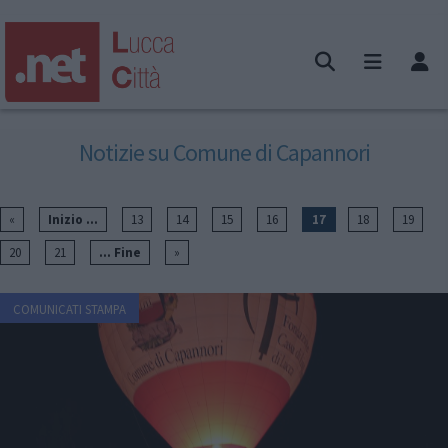
Notizie su Comune di Capannori
«
Inizio ...
13
14
15
16
17
18
19
20
21
... Fine
»
COMUNICATI STAMPA