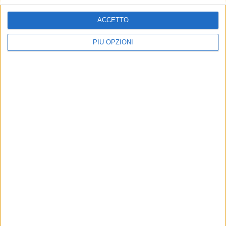
ACCETTO
PIÙ OPZIONI
Nuova viabilità intorno al polo scolastico di
Camilgiano
COMUNICATI STAMPA