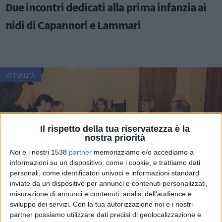
Due incontri dedicati alla prima infanzia ai
nidi di Capannori e Lammari
ATTUALITÀ
Il rispetto della tua riservatezza è la
nostra priorità
Noi e i nostri 1538
partner
memorizziamo e/o accediamo a
informazioni su un dispositivo, come i cookie, e trattiamo dati
personali, come identificatori univoci e informazioni standard
inviate da un dispositivo per annunci e contenuti personalizzati,
misurazione di annunci e contenuti, analisi dell'audience e
sviluppo dei servizi.
Con la tua autorizzazione noi e i nostri
‘Im-mensa’: percorso educativo per un
partner possiamo utilizzare dati precisi di geolocalizzazione e